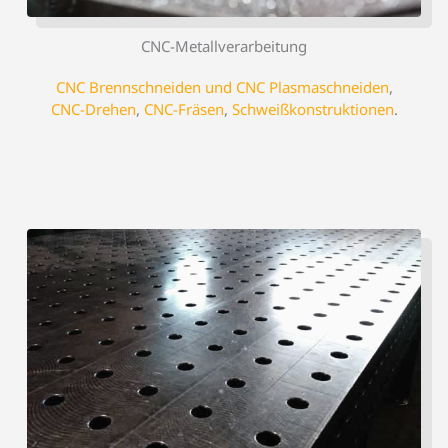
CNC-Metallverarbeitung
CNC Brennschneiden und CNC Plasmaschneiden
,
CNC-Drehen
,
CNC-Fräsen
,
Schweißkonstruktionen
.